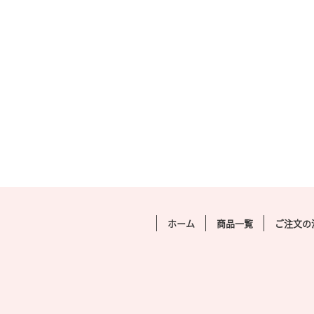
Mサイズ
LL
Mサイズ (propose_M) 販売価格(税込)
LLサ
¥50,000在庫状態 : 在庫有り 数値は […]
¥80
イズ 
公開日：
2021年2月25日
カテゴリー：
商品
,
商品ジャンル
,
押し花
公開
ブーケ
カテ
ブー
ホーム
商品一覧
ご注文の