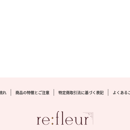
サイズ
Lサイズ
イズ (propose_LL) 販売価格(税込)
Lサイズ (propose_L) 販売価格(税込)
,000在庫状態 : 在庫有り 数値は外寸サ
¥60,000在庫状態 : 在庫有り 数値は
[…]
イズです […]
日：
2021年2月25日
公開日：
2021年2月25日
ゴリー：
商品
,
商品ジャンル
,
押し花
カテゴリー：
商品
,
商品ジャンル
,
押
ケ
ブーケ
流れ
商品の特徴とご注意
特定商取引法に基づく表記
よくある